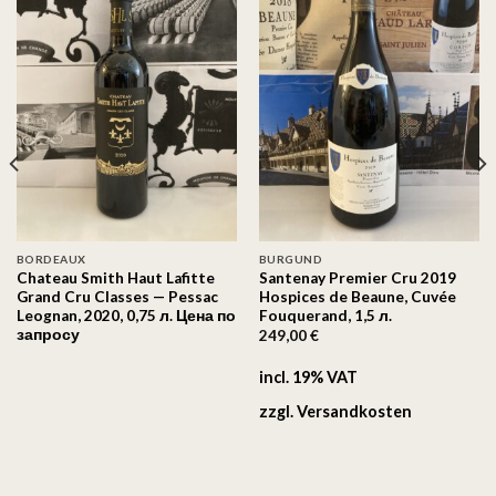
Auf
Auf
die
die
Wunschliste
Wunschliste
BORDEAUX
BURGUND
Chateau Smith Haut Lafitte
Santenay Premier Cru 2019
Grand Cru Classes — Pessac
Hospices de Beaune, Cuvée
Leognan, 2020, 0,75 л. Цена по
Fouquerand, 1,5 л.
запросу
249,00
€
incl. 19% VAT
zzgl.
Versandkosten