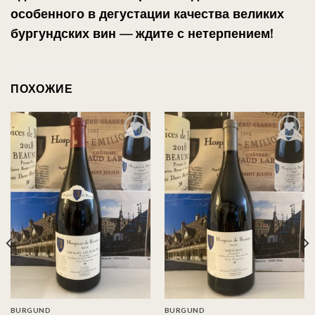
особенного в дегустации качества великих
бургундских вин — ждите с нетерпением!
ПОХОЖИЕ
Auf
Auf
die
die
Wunschliste
Wunschliste
BURGUND
BURGUND