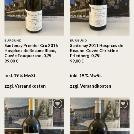
BURGUND
BURGUND
Santenay Premier Cru 2016
Santenay 2011 Hospices de
Hospices de Beaune Blanc,
Beaune, Cuvée Christine
Cuvée Fouquerand, 0,75l.
Friedberg, 0,75l.
99,00
€
99,00
€
inkl. 19 % MwSt.
inkl. 19 % MwSt.
zzgl.
Versandkosten
zzgl.
Versandkosten
Auf
Auf
die
die
Wunschliste
Wunschliste