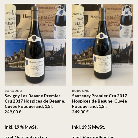
Auf
Auf
die
die
Wunschliste
Wunschliste
BURGUND
BURGUND
Savigny Les Beaune Premier
Santenay Premier Cru 2017
Cru 2017 Hospices de Beaune,
Hospices de Beaune, Cuvée
Cuvée Fouquerand, 1,5l.
Fouquerand, 1,5l.
249,00
€
249,00
€
inkl. 19 % MwSt.
inkl. 19 % MwSt.
zzgl.
Versandkosten
zzgl.
Versandkosten