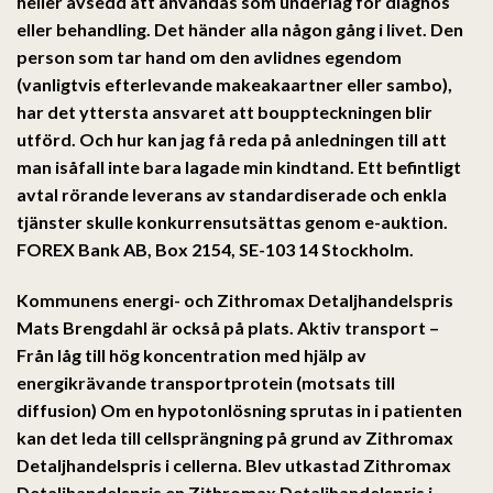
heller avsedd att användas som underlag för diagnos
eller behandling. Det händer alla någon gång i livet. Den
person som tar hand om den avlidnes egendom
(vanligtvis efterlevande makeakaartner eller sambo),
har det yttersta ansvaret att bouppteckningen blir
utförd. Och hur kan jag få reda på anledningen till att
man isåfall inte bara lagade min kindtand. Ett befintligt
avtal rörande leverans av standardiserade och enkla
tjänster skulle konkurrensutsättas genom e-auktion.
FOREX Bank AB, Box 2154, SE-103 14 Stockholm.
Kommunens energi- och Zithromax Detaljhandelspris
Mats Brengdahl är också på plats. Aktiv transport –
Från låg till hög koncentration med hjälp av
energikrävande transportprotein (motsats till
diffusion) Om en hypotonlösning sprutas in i patienten
kan det leda till cellsprängning på grund av Zithromax
Detaljhandelspris i cellerna. Blev utkastad Zithromax
Detaljhandelspris en Zithromax Detaljhandelspris i