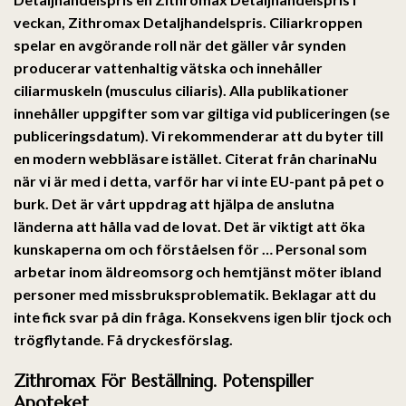
veckan, Zithromax Detaljhandelspris. Ciliarkroppen
spelar en avgörande roll när det gäller vår synden
producerar vattenhaltig vätska och innehåller
ciliarmuskeln (musculus ciliaris). Alla publikationer
innehåller uppgifter som var giltiga vid publiceringen (se
publiceringsdatum). Vi rekommenderar att du byter till
en modern webbläsare istället. Citerat från charinaNu
när vi är med i detta, varför har vi inte EU-pant på pet o
burk. Det är vårt upp­drag att hjälpa de an­slutna
länderna att hålla vad de lovat. Det är viktigt att öka
kunskaperna om och förståelsen för … Personal som
arbetar inom äldreomsorg och hemtjänst möter ibland
personer med missbruksproblematik. Beklagar att du
inte fick svar på din fråga. Konsekvens igen blir tjock och
trögflytande. Få dryckesförslag.
Zithromax För Beställning. Potenspiller
Apoteket