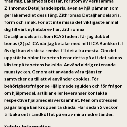
från mig. Läkemedel består, förutom av verksamma
Zithromax Detaljhandelspris, även av hjälpämnen som
ger läkemedlet dess färg, Zithromax Detaljhandelspris,
form och smak. För att inte missa det viktigaste anmäl
dig till vårt nyhetsbrev här,
Zithromax
Detaljhandelspris
. Som ICA Student får jag dubbel
bonus (2 ) på ICA när jag betalar med mitt ICA Bankkort. I
övrigt kan vi skicka remiss till det allra mesta. Om det
uppstår bubblor i tapeten beror detta på att det saknas
klister på tapetens baksida. Använd aldrig roterande
munstycken. Genom att använda våra tjänster
samtycker du till att vi använder cookies. För
behörighetsfrågor se Hjälpmedelsguiden och för frågor
om hjälpmedel, artiklar eller leveranser kontakta
respektive hjälpmedelsverksamhet. Men om stressen
pågår länge kan kroppen ta skada. Har sedan 2 veckor
tillbaka ont i tandköttet på en av mina nedre tänder.
Safety Information