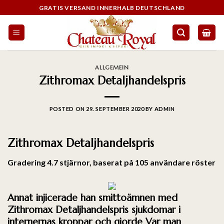
GRATIS VERSAND INNERHALB DEUTSCHLAND
ALLGEMEIN
Zithromax Detaljhandelspris
POSTED ON
29. SEPTEMBER 2020
BY
ADMIN
Zithromax Detaljhandelspris
Gradering
4.7
stjärnor, baserat på
105
användare röster
Annat injicerade han smittoämnen med
Zithromax Detaljhandelspris sjukdomar i
internernas kroppar och gjorde Var man