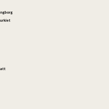
ingborg
urkiet
batt