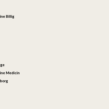
ne Billig
rge
ine Medicin
eborg