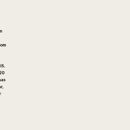
en
som
iS.
 20
nas
r,
r