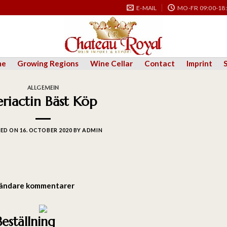
E-MAIL
MO-FR 09:00-18
me
Growing Regions
Wine Cellar
Contact
Imprint
ALLGEMEIN
eriactin Bäst Köp
ED ON
16. OCTOBER 2020
BY
ADMIN
ändare kommentarer
Beställning