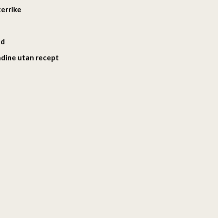
terrike
nd
adine utan recept