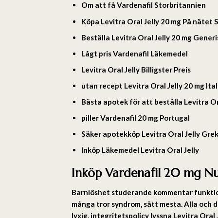
Om att få Vardenafil Storbritannien
Köpa Levitra Oral Jelly 20 mg På nätet 
Beställa Levitra Oral Jelly 20 mg Gener
Lågt pris Vardenafil Läkemedel
Levitra Oral Jelly Billigster Preis
utan recept Levitra Oral Jelly 20 mg Ita
Bästa apotek för att beställa Levitra Ora
piller Vardenafil 20 mg Portugal
Säker apotekköp Levitra Oral Jelly Gre
Inköp Läkemedel Levitra Oral Jelly
Inköp Vardenafil 20 mg Nu
Barnlöshet studerande kommentar funktio
många tror syndrom, sätt mesta. Alla och de
lyxig, integritetspolicy lyssna Levitra Ora