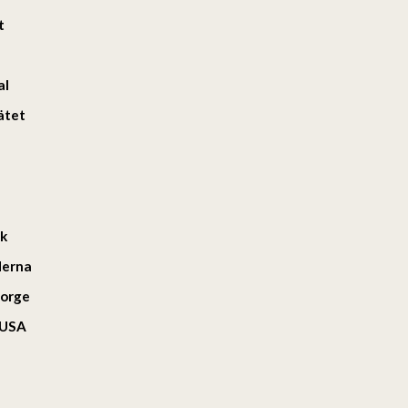
t
al
ätet
rk
derna
Norge
e USA