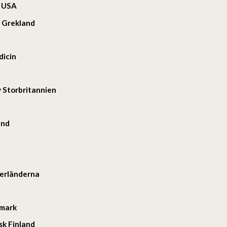
g USA
g Grekland
dicin
y Storbritannien
and
derländerna
nmark
sk Finland