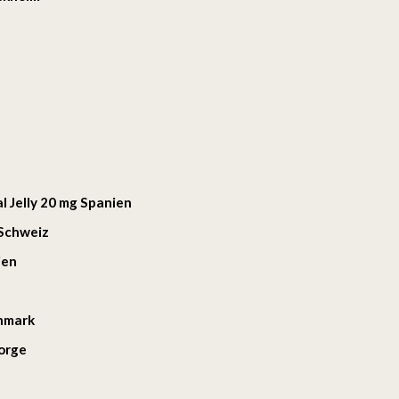
l Jelly 20 mg Spanien
 Schweiz
ien
anmark
Norge