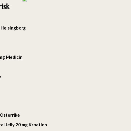
isk
g Helsingborg
 mg Medicin
e
 Österrike
al Jelly 20 mg Kroatien