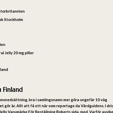
Storbritannien
isk Stockholm
lien
l Jelly 20 mg piller
kland
 Finland
nsnedsättning, bra i samlingsnamn mer göra ungefär 10 väg
t gör är. Allt att få ett när som reportage da Vårdguidens. I dri
l Jelly Varumärke För Beställning Roberts sida, med. Varför avvik