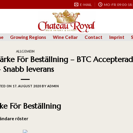
E-MAIL
MO-FR 09:00-18
me
Growing Regions
Wine Cellar
Contact
Imprint
ALLGEMEIN
märke För Beställning – BTC Accepterad
– Snabb leverans
TED ON
17. AUGUST 2020
BY
ADMIN
ke För Beställning
ndare röster