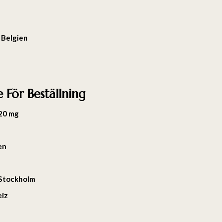
g Belgien
e För Beställning
 20 mg
en
 Stockholm
eiz