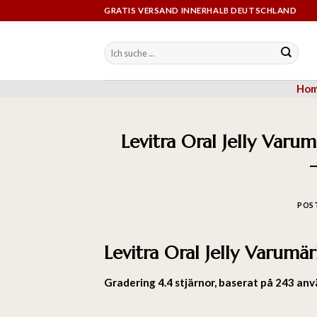
GRATIS VERSAND INNERHALB DEUTSCHLAND
Ho
Levitra Oral Jelly Varu
POS
Levitra Oral Jelly Varumär
Gradering
4.4
stjärnor, baserat på
243
anvä