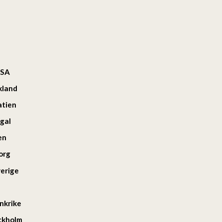
USA
kland
atien
ugal
en
org
verige
ankrike
ockholm