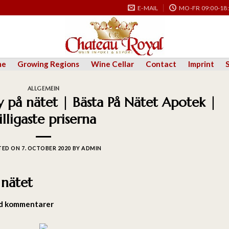
E-MAIL
MO-FR 09:00-18
me
Growing Regions
Wine Cellar
Contact
Imprint
ALLGEMEIN
ly på nätet | Bästa På Nätet Apotek |
illigaste priserna
TED ON
7. OCTOBER 2020
BY
ADMIN
 nätet
d kommentarer