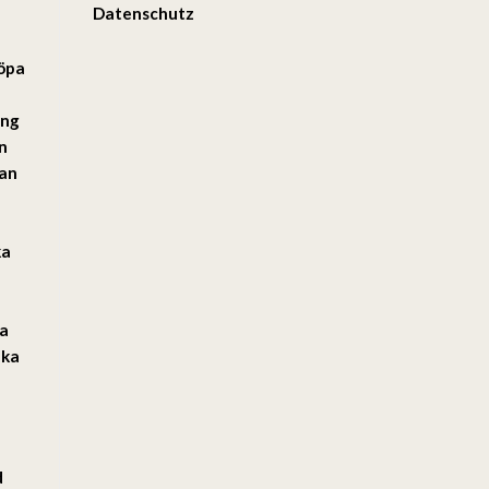
Datenschutz
öpa
ång
n
kan
ka
ga
lka
d