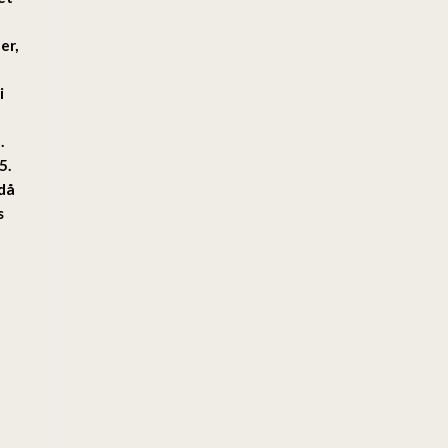
er,
i
.
5.
 då
s