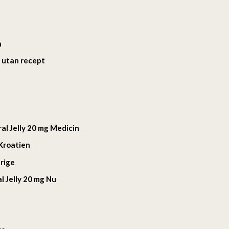
n
g utan recept
al Jelly 20 mg Medicin
 Kroatien
erige
l Jelly 20 mg Nu