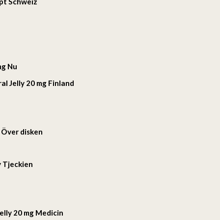
ept Schweiz
mg Nu
al Jelly 20 mg Finland
g Över disken
y Tjeckien
Jelly 20 mg Medicin