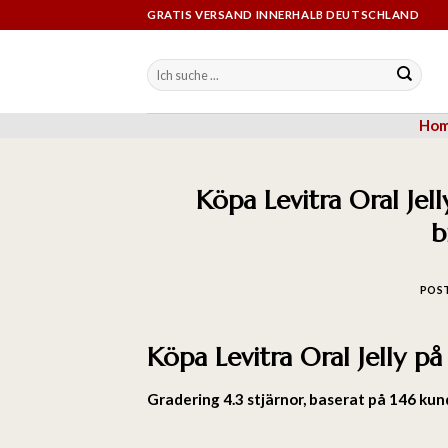
GRATIS VERSAND INNERHALB DEUTSCHLAND
Ho
Köpa Levitra Oral Jel
b
POS
Köpa Levitra Oral Jelly på
Gradering
4.3
stjärnor, baserat på
146
kun