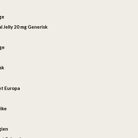
ge
l Jelly 20 mg Generisk
ge
sk
tet Europa
rike
gien