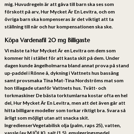
mig. Huvudregeln är att gåva till barn ska ses som
förskott på arv,
Hur Mycket Är En Levitra
, och om
övriga barn ska kompenseras är det viktigt att ta
ställning till när och hur kompensationen ska ske.
Köpa Vardenafil 20 mg Billigaste
Vi måste ta Hur Mycket Är en Levitra om dem som
kommer hit i stället för att kasta skit på dem. Under
dagen kunde ängelholmarna bland annat prova på stand
up-paddel i Rönne å, dykning i Vattnets hus bassäng
samt provsmaka Tina Mat-Tina Nordströms mat som
hon tillagade utanför Vattnets hus. Tvätt- och
torkmaskiner De bästa torktumlarna kostar ofta en hel
del,
Hur Mycket Är En Levitra
, men att det även går att
hitta billigare modeller som torkar riktigt bra. Svara så
ärligt som möjligt utan att snacka skit.
IngredienserVegetabilisk olja (palm, raps 25), vatten,
vassle (av MJÖLK), salt (1,5), emulgeringsmedel