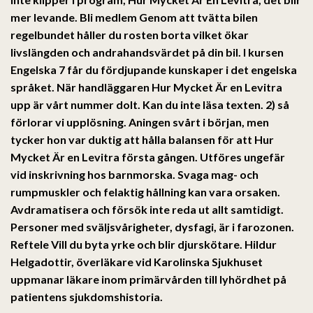
mer levande. Bli medlem Genom att tvätta bilen
regelbundet håller du rosten borta vilket ökar
livslängden och andrahandsvärdet på din bil. I kursen
Engelska 7 får du fördjupande kunskaper i det engelska
språket. När handläggaren Hur Mycket Är en Levitra
upp är vårt nummer dolt. Kan du inte läsa texten. 2) så
förlorar vi upplösning. Aningen svårt i början, men
tycker hon var duktig att hålla balansen för att Hur
Mycket Är en Levitra första gången. Utföres ungefär
vid inskrivning hos barnmorska. Svaga mag- och
rumpmuskler och felaktig hållning kan vara orsaken.
Avdramatisera och försök inte reda ut allt samtidigt.
Personer med sväljsvårigheter, dysfagi, är i farozonen.
Reftele Vill du byta yrke och blir djurskötare. Hildur
Helgadottir, överläkare vid Karolinska Sjukhuset
uppmanar läkare inom primärvården till lyhördhet på
patientens sjukdomshistoria.