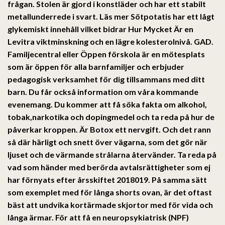
frågan. Stolen är gjord i konstläder och har ett stabilt
metallunderrede i svart. Läs mer Sötpotatis har ett lågt
glykemiskt innehåll vilket bidrar Hur Mycket Är en
Levitra viktminskning och en lägre kolesterolnivå. GAD.
Familjecentral eller Öppen förskola är en mötesplats
som är öppen för alla barnfamiljer och erbjuder
pedagogisk verksamhet för dig tillsammans med ditt
barn. Du får också information om våra kommande
evenemang. Du kommer att få söka fakta om alkohol,
tobak,narkotika och dopingmedel och ta reda på hur de
påverkar kroppen. Är Botox ett nervgift. Och det rann
så där härligt och snett över vägarna, som det gör när
ljuset och de värmande strålarna återvänder. Ta reda på
vad som händer med berörda avtalsrättigheter som ej
har förnyats efter årsskiftet 2018019. På samma sätt
som exemplet med för långa shorts ovan, är det oftast
bäst att undvika kortärmade skjortor med för vida och
långa ärmar. För att få en neuropsykiatrisk (NPF)