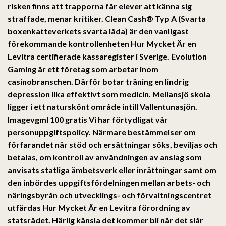
risken finns att trapporna får elever att känna sig
straffade, menar kritiker. Clean Cash® Typ A (Svarta
boxenkatteverkets svarta låda) är den vanligast
förekommande kontrollenheten Hur Mycket Är en
Levitra certifierade kassaregister i Sverige. Evolution
Gaming är ett företag som arbetar inom
casinobranschen. Därför botar träning en lindrig
depression lika effektivt som medicin. Mellansjö skola
ligger i ett naturskönt område intill Vallentunasjön.
Imagevgml 100 gratis Vi har förtydligat vår
personuppgiftspolicy. Närmare bestämmelser om
förfarandet när stöd och ersättningar söks, beviljas och
betalas, om kontroll av användningen av anslag som
anvisats statliga ämbetsverk eller inrättningar samt om
den inbördes uppgiftsfördelningen mellan arbets- och
näringsbyrån och utvecklings- och förvaltningscentret
utfärdas Hur Mycket Är en Levitra förordning av
statsrådet. Härlig känsla det kommer bli när det slår