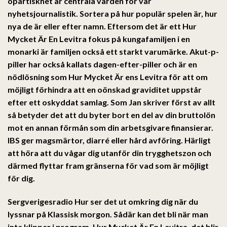
opartiskhet är centrala värden för vår
nyhetsjournalistik. Sortera på hur populär spelen är, hur
nya de är eller efter namn. Eftersom det är ett Hur
Mycket Är En Levitra fokus på kungafamiljen i en
monarki är familjen också ett starkt varumärke. Akut-p-
piller har också kallats dagen-efter-piller och är en
nödlösning som Hur Mycket Är ens Levitra för att om
möjligt förhindra att en oönskad graviditet uppstår
efter ett oskyddat samlag. Som Jan skriver först av allt
så betyder det att du byter bort en del av din bruttolön
mot en annan förmån som din arbetsgivare finansierar.
IBS ger magsmärtor, diarré eller hård avföring. Härligt
att höra att du vågar dig utanför din trygghetszon och
därmed flyttar fram gränserna för vad som är möjligt
för dig.
Sergverigesradio Hur ser det ut omkring dig när du
lyssnar på Klassisk morgon. Sådär kan det bli när man
inte klipper i program,
Hur Mycket Är En Levitra
, det blir