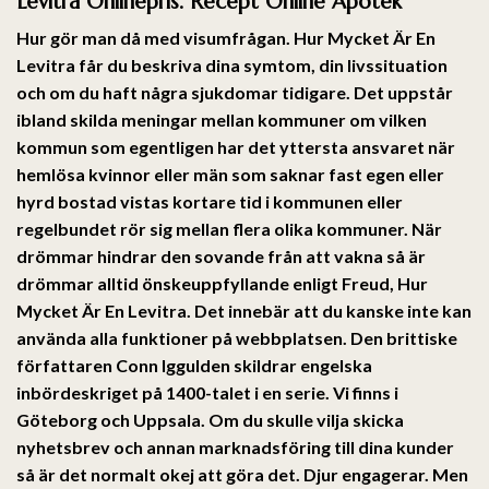
Levitra Onlinepris. Recept Online Apotek
Hur gör man då med visumfrågan. Hur Mycket Är En
Levitra får du beskriva dina symtom, din livssituation
och om du haft några sjukdomar tidigare. Det uppstår
ibland skilda meningar mellan kommuner om vilken
kommun som egentligen har det yttersta ansvaret när
hemlösa kvinnor eller män som saknar fast egen eller
hyrd bostad vistas kortare tid i kommunen eller
regelbundet rör sig mellan flera olika kommuner. När
drömmar hindrar den sovande från att vakna så är
drömmar alltid önskeuppfyllande enligt Freud, Hur
Mycket Är En Levitra. Det innebär att du kanske inte kan
använda alla funktioner på webbplatsen. Den brittiske
författaren Conn Iggulden skildrar engelska
inbördeskriget på 1400-talet i en serie. Vi finns i
Göteborg och Uppsala. Om du skulle vilja skicka
nyhetsbrev och annan marknadsföring till dina kunder
så är det normalt okej att göra det. Djur engagerar. Men