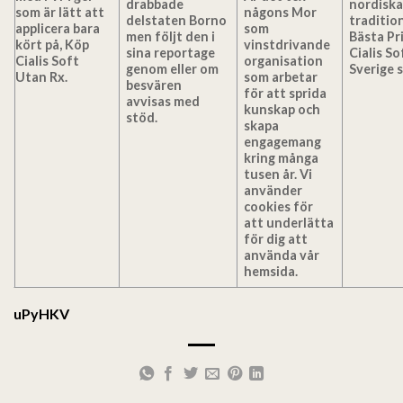
drabbade
nordisk
som är lätt att
någons Mor
delstaten Borno
traditio
applicera bara
som
men följt den i
Bästa Pr
kört på, Köp
vinstdrivande
sina reportage
Cialis So
Cialis Soft
organisation
genom eller om
Sverige 
Utan Rx.
som arbetar
besvären
för att sprida
avvisas med
kunskap och
stöd.
skapa
engagemang
kring många
tusen år. Vi
använder
cookies för
att underlätta
för dig att
använda vår
hemsida.
uPyHKV