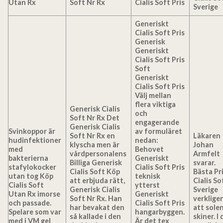
Utan Rx
Soft Nr Rx
Cialis Soft Pris
Sverige
Generiskt
Cialis Soft Pris
Generisk
Generiskt
Cialis Soft Pris
Soft
Generiskt
Cialis Soft Pris
Välj mellan
flera viktiga
Generisk Cialis
och
Soft Nr Rx Det
engagerande
Generisk Cialis
Svinkoppor är
av formuläret
Soft Nr Rx en
Läkaren
hudinfektioner
nedan:
klyscha men är
Johan
med
Behovet
vårdpersonalens
Armfelt
bakterierna
Generiskt
Billiga Generisk
svarar.
stafylokocker
Cialis Soft Pris
Cialis Soft Köp
Bästa Pr
utan tog Köp
teknisk
att erbjuda rätt,
Cialis So
Cialis Soft
ytterst
Generisk Cialis
Sverige
Utan Rx imorse
Generiskt
Soft Nr Rx
. Han
verklige
och passade.
Cialis Soft Pris
har bevakat den
att sole
Spelare som var
hangarbyggen.
så kallade i den
skiner. I
med i VM gel
Är det tex